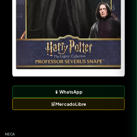
📱
WhatsApp
🛒
MercadoLibre
NECA