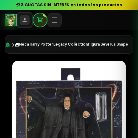
💳
3 CUOTAS SIN INTERÉS
en todos los productos
0
→
🏠
🎮
Neca Harry Potter Legacy Collection Figura Severus Snape