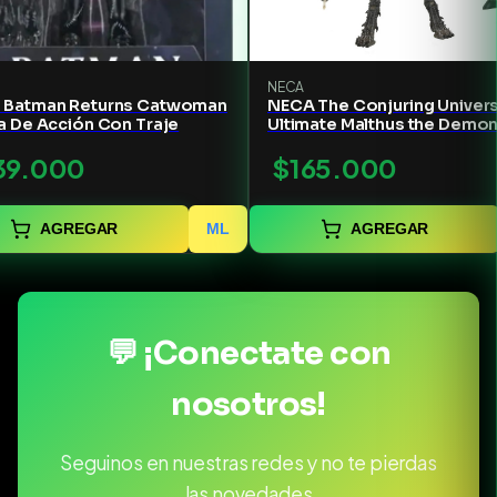
NECA
 Batman Returns Catwoman
NECA The Conjuring Univer
a De Acción Con Traje
Ultimate Malthus the Demo
Action Figure - 7" Scale
39.000
$165.000
AGREGAR
ML
AGREGAR
💬 ¡Conectate con
nosotros!
Seguinos en nuestras redes y no te pierdas
las novedades