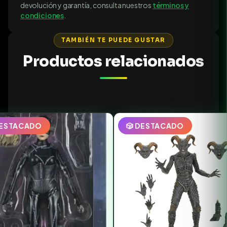
devolución y garantía, consulta nuestros
términos y
condiciones
.
TAMBIÉN TE PUEDE GUSTAR
Productos relacionados
DESTACADO
🎲 DESTACADO