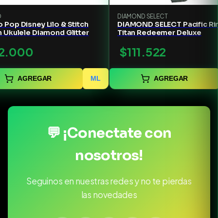
O
DIAMOND SELECT
 Pop Disney Lilo & Stitch
DIAMOND SELECT Pacific Ri
h Ukulele Diamond Glitter
Titan Redeemer Deluxe
2.000
$111.522
AGREGAR
ML
AGREGAR
💬 ¡Conectate con
nosotros!
Seguinos en nuestras redes y no te pierdas
las novedades