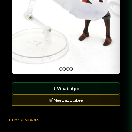
📱
WhatsApp
🛒
MercadoLibre
⚡ ÚLTIMAS UNIDADES