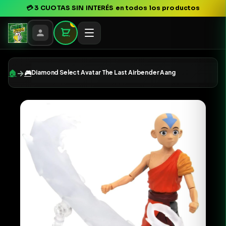
💳
3 CUOTAS SIN INTERÉS
en todos los productos
0
→
🏠
🎮
Diamond Select Avatar The Last Airbender Aang