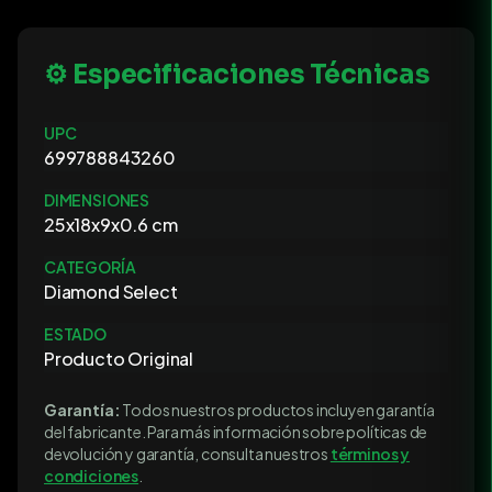
⚙️ Especificaciones Técnicas
UPC
699788843260
DIMENSIONES
25x18x9x0.6 cm
CATEGORÍA
Diamond Select
ESTADO
Producto Original
Garantía:
Todos nuestros productos incluyen garantía
del fabricante. Para más información sobre políticas de
devolución y garantía, consulta nuestros
términos y
condiciones
.