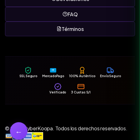
FAQ
Términos
MP
SSL Seguro
MercadoPago
100% Auténtico
Envío Seguro
Verificado
3 Cuotas S/I
© 2026 CyberKoopa. Todos los derechos reservados.
←