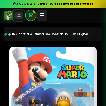
💳
3 CUOTAS SIN INTERÉS
en todos los productos
0
→
🏠
🎮
Super Mario Hammer Bro Con Martillo 10Cm Original