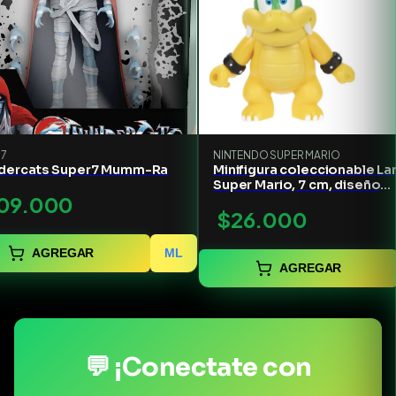
 7
NINTENDO SUPER MARIO
dercats Super7 Mumm-Ra
Minifigura coleccionable La
Super Mario, 7 cm, diseño
09.000
Candide
$26.000
AGREGAR
ML
AGREGAR
💬 ¡Conectate con