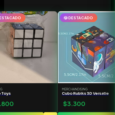
DESTACADO
🎲 DESTACADO
NG
MERCHANDISING
 Toys
Cubo Rubiks 3D Versatie
.800
$3.300