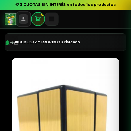
💳
3 CUOTAS SIN INTERÉS
en todos los productos
0
→
🏠
🎮
CUBO 2X2 MIRROR MOYU Plateado