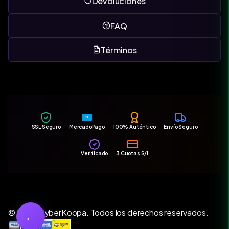
Devoluciones
FAQ
Términos
MP
SSL Seguro
MercadoPago
100% Auténtico
Envío Seguro
Verificado
3 Cuotas S/I
© 2026 CyberKoopa. Todos los derechos reservados.
←