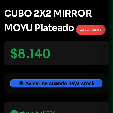
CUBO 2X2 MIRROR
MOYU Plateado
AGOTADO
$8.140
🔔 Avisarme cuando haya stock
🚚
Envío gratis +$100K