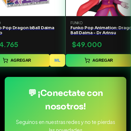
O
FUNKO
o Pop Dragon bBall Daima
Funko Pop Animation: Drag
io
Ball Daima - Dr Arinsu
4.765
$49.000
AGREGAR
ML
AGREGAR
💬 ¡Conectate con
nosotros!
Seguinos en nuestras redes y no te pierdas
las novedades