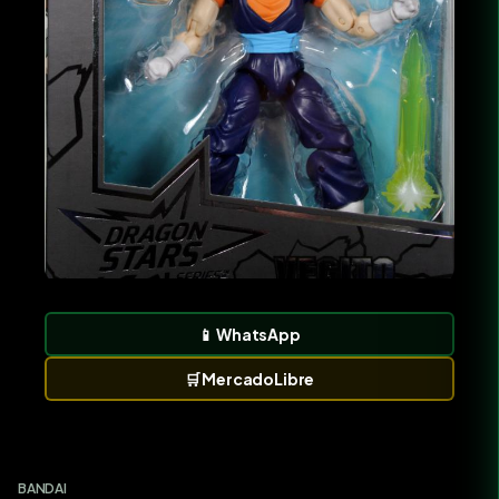
📱
WhatsApp
🛒
MercadoLibre
BANDAI