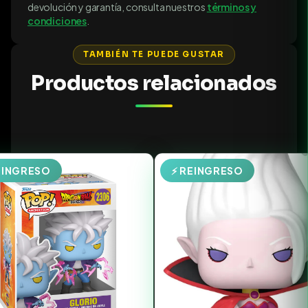
devolución y garantía, consulta nuestros
términos y
condiciones
.
TAMBIÉN TE PUEDE GUSTAR
Productos relacionados
EINGRESO
⚡ REINGRESO