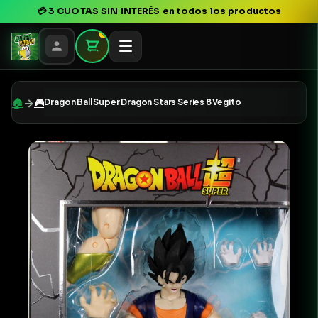
💳
3 CUOTAS SIN INTERÉS
en todos los productos
0
→
🏠
🎮
Dragon Ball Super Dragon Stars Series 8 Vegito