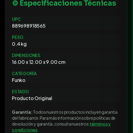
⚙️ Especificaciones Técnicas
UPC
889698918565
PESO
0.4 kg
DIMENSIONES
16.00 x 12.00 x 9.00 cm
CATEGORÍA
Funko
ESTADO
Producto Original
Garantía:
Todos nuestros productos incluyen garantía
del fabricante. Para más información sobre políticas de
devolución y garantía, consulta nuestros
términos y
condiciones
.