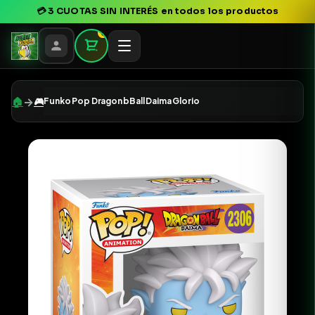
💳
3 CUOTAS SIN INTERÉS
en todos los productos
0
→
🏠
🎮
Funko Pop Dragon bBall Daima Glorio