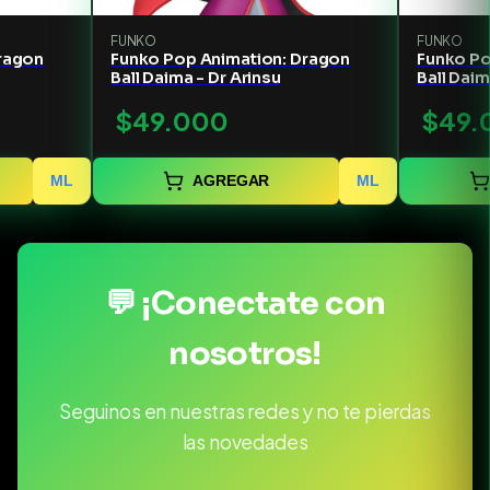
FUNKO
FUNKO
ragon
Funko Pop Animation: Dragon
Funko Po
Ball Daima - Dr Arinsu
Ball Daim
$49.000
$49.
ML
AGREGAR
ML
💬 ¡Conectate con
nosotros!
Seguinos en nuestras redes y no te pierdas
las novedades