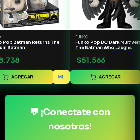
O
FUNKO
o Pop Batman Returns The
Funko Pop DC Dark Multiver
uin Batman
The Batman Who Laughs
8.738
$51.566
AGREGAR
ML
AGREGAR
💬 ¡Conectate con
nosotros!