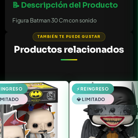
📝 Descripción del Producto
Figura Batman 30 Cm con sonido
TAMBIÉN TE PUEDE GUSTAR
Productos relacionados
EINGRESO
⚡ REINGRESO
LIMITADO
💎 LIMITADO