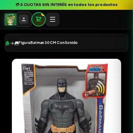
💳
3 CUOTAS SIN INTERÉS
en todos los productos
0
→
🏠
🎮
Figura Batman 30 CM Con Sonido