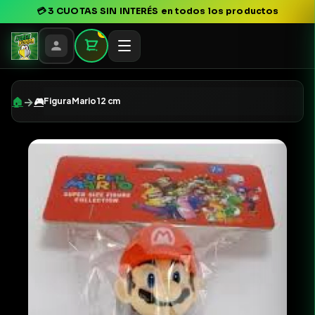
💳
3 CUOTAS SIN INTERÉS
en todos los productos
0
→
🏠
🎮
Figura Mario 12 cm