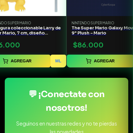
NDO SUPER MARIO
NINTENDO SUPER MARIO
igura coleccionable Larry de
The Super Mario Galaxy Mov
 Mario, 7 cm, diseño
9" Plush – Mario
ide
6.000
$86.000
AGREGAR
ML
AGREGAR
💬 ¡Conectate con
nosotros!
Seguinos en nuestras redes y no te pierdas
las novedades