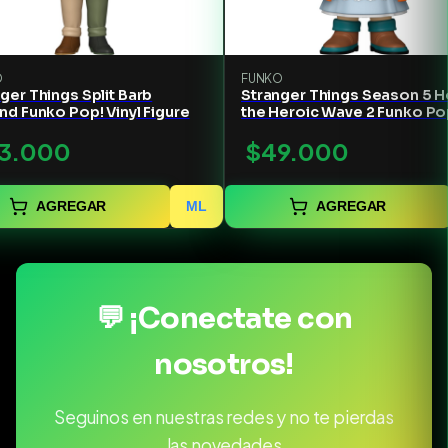
O
FUNKO
ger Things Split Barb
Stranger Things Season 5 H
nd Funko Pop! Vinyl Figure
the Heroic Wave 2 Funko Po
Vinyl Figure #1810
3.000
$49.000
AGREGAR
ML
AGREGAR
💬 ¡Conectate con
nosotros!
Seguinos en nuestras redes y no te pierdas
las novedades