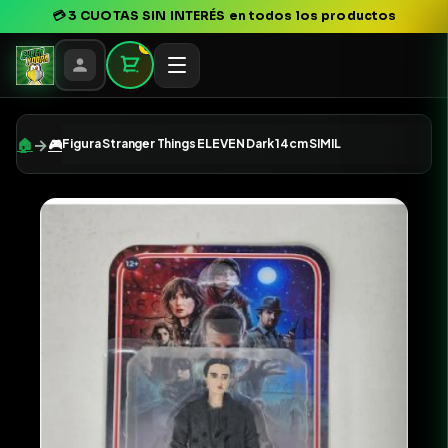
💳
3 CUOTAS SIN INTERÉS
en todos los productos
0
→
🏠
🎮
Figura Stranger Things ELEVEN Dark 14cm SIMIL