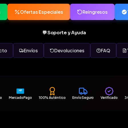
s
Ofertas Especiales
Reingresos
💬 Soporte y Ayuda
cto
Envíos
Devoluciones
FAQ
MP
ro
MercadoPago
100% Auténtico
Envío Seguro
Verificado
3 