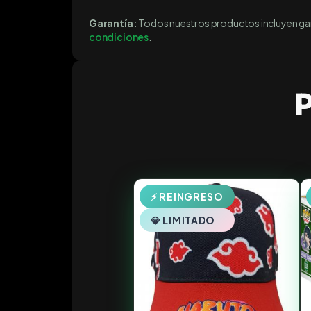
Garantía:
Todos nuestros productos incluyen gara
condiciones
.
P
⚡ REINGRESO
💎 LIMITADO