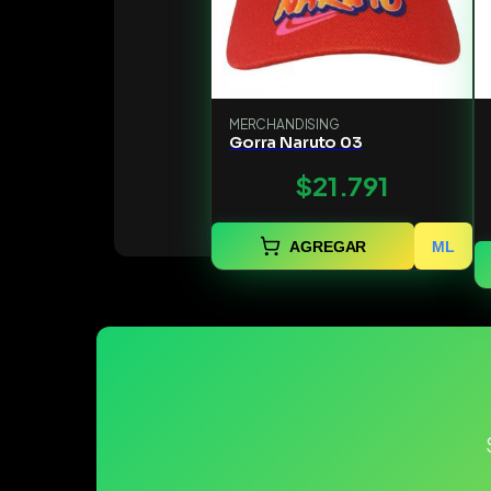
MERCHANDISING
Gorra Naruto 03
$21.791
AGREGAR
ML