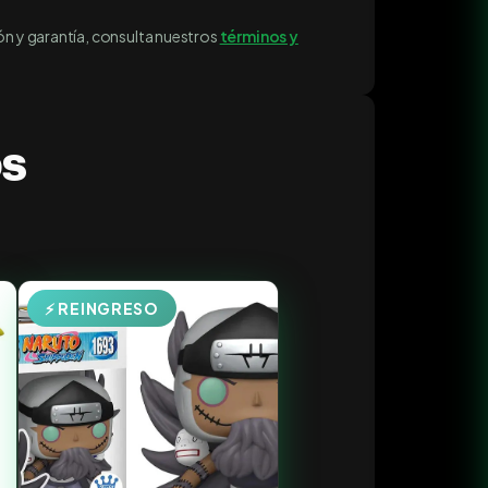
ón y garantía, consulta nuestros
términos y
os
⚡ REINGRESO