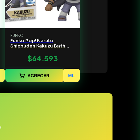
FUNKO
Funko Pop! Naruto
Shippuden Kakuzu Earth
Grudge
$64.593
AGREGAR
ML
s