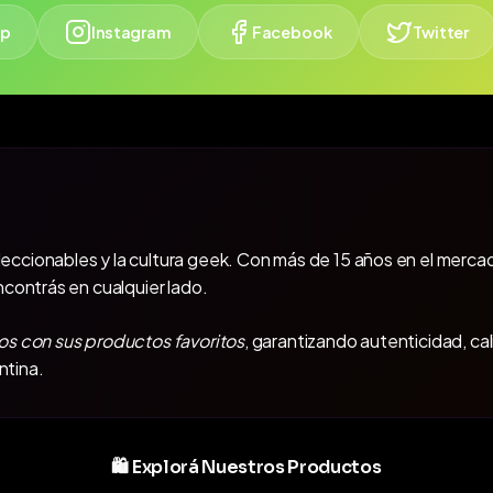
p
Instagram
Facebook
Twitter
oleccionables y la cultura geek. Con más de 15 años en el mercad
ncontrás en cualquier lado.
os con sus productos favoritos
, garantizando autenticidad, ca
ntina.
🛍️ Explorá Nuestros Productos