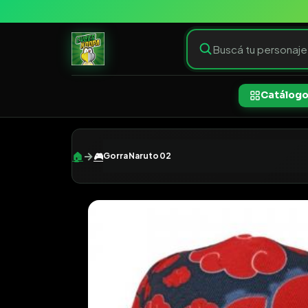
Catálog
→
🏠
🎮
Gorra Naruto 02