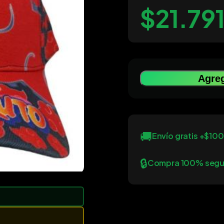
$21.79
Agreg
🚚
Envío gratis +$10
🔒
Compra 100% segu