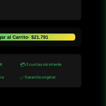
1
ar al Carrito
· $21.791
💳
0K
3 cuotas sin interés
✅
ra
Garantía original