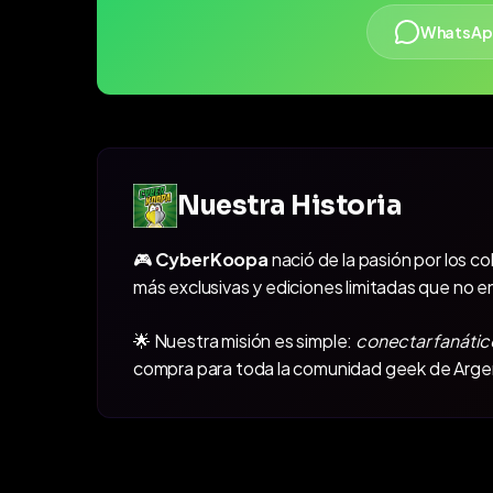
WhatsAp
Nuestra Historia
🎮
CyberKoopa
nació de la pasión por los c
más exclusivas y ediciones limitadas que no e
🌟 Nuestra misión es simple:
conectar fanátic
compra para toda la comunidad geek de Arge