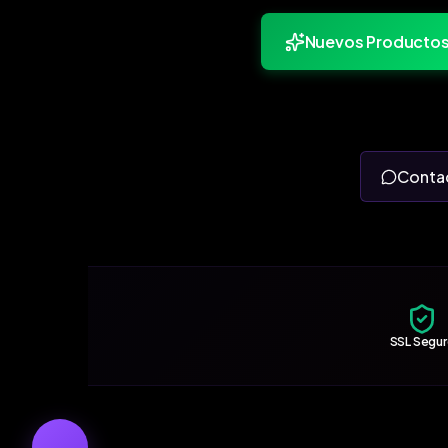
Nuevos Producto
Conta
SSL Segu
←