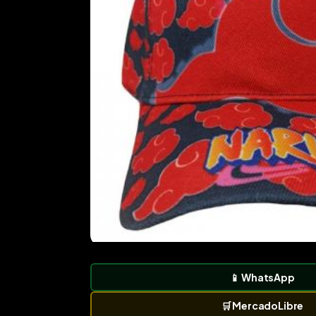
📱
WhatsApp
🛒
MercadoLibre