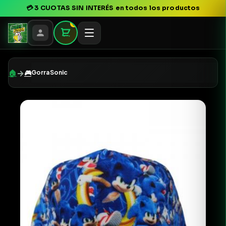
💳
3 CUOTAS SIN INTERÉS
en todos los productos
0
→
🏠
🎮
Gorra Sonic