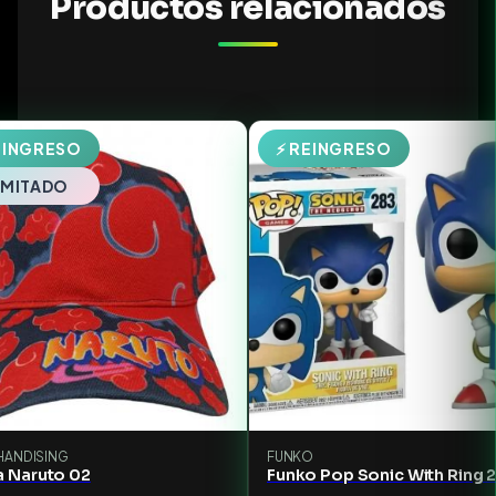
Productos relacionados
EINGRESO
⚡ REINGRESO
LIMITADO
ANDISING
FUNKO
a Naruto 02
Funko Pop Sonic With Ring 