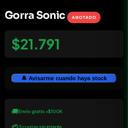
Gorra Sonic
AGOTADO
$21.791
🔔 Avisarme cuando haya stock
🚚
Envío gratis +$100K
💳
3 cuotas sin interés