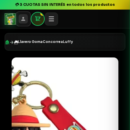
💳
3 CUOTAS SIN INTERÉS
en todos los productos
0
→
🏠
🎮
Llavero Goma Con correa Luffy