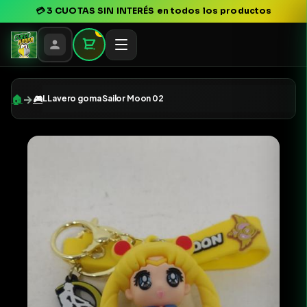
💳
3 CUOTAS SIN INTERÉS
en todos los productos
0
→
🏠
🎮
LLavero goma Sailor Moon 02