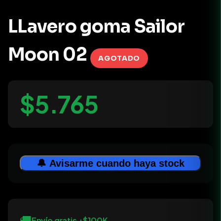
LLavero goma Sailor
Moon 02
AGOTADO
$5.765
🔔 Avisarme cuando haya stock
🚚
Envío gratis +$100K