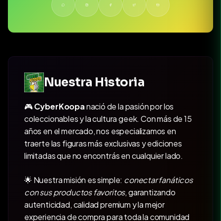
Nuestra Historia
🎮
CyberKoopa
nació de la pasión por los
coleccionables y la cultura geek. Con más de 15
años en el mercado, nos especializamos en
traerte las figuras más exclusivas y ediciones
limitadas que no encontrás en cualquier lado.
🌟 Nuestra misión es simple:
conectar fanáticos
con sus productos favoritos
, garantizando
autenticidad, calidad premium y la mejor
experiencia de compra para toda la comunidad