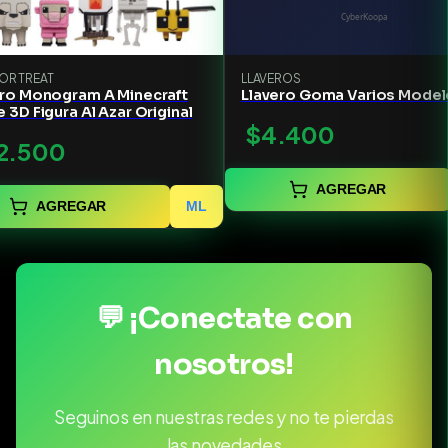
 OR TREAT
LLAVEROS
ero Monogram A Minecraft
Llavero Goma Varios Mode
 3D Figura Al Azar Original
$4.400
2.500
AGREGAR
AGREGAR
ML
💬 ¡Conectate con
nosotros!
Seguinos en nuestras redes y no te pierdas
las novedades