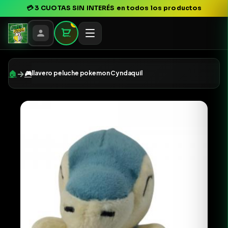
💳
3 CUOTAS SIN INTERÉS
en todos los productos
0
→
🏠
🎮
llavero peluche pokemon Cyndaquil