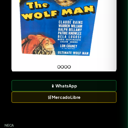
📱
WhatsApp
🛒
MercadoLibre
NECA