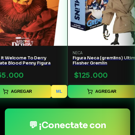
NECA
 It Welcome To Derry
Figura Neca (gremlins) Ulti
ate Blood Penny Figura
Flasher Gremlin
55.000
$125.000
AGREGAR
ML
AGREGAR
💬 ¡Conectate con