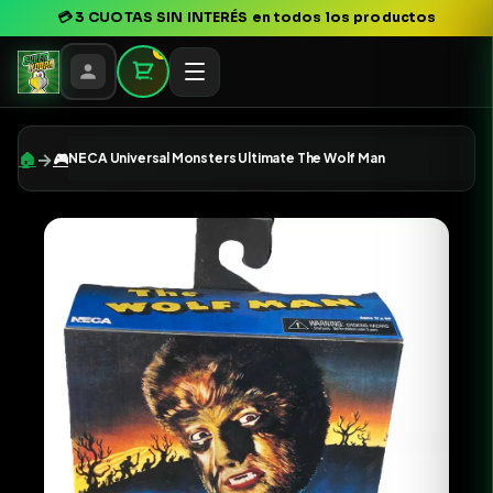
💳
3 CUOTAS SIN INTERÉS
en todos los productos
0
→
🏠
🎮
NECA Universal Monsters Ultimate The Wolf Man