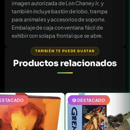
imagen autorizada de Lon Chaney Jr, y
también incluye bastón de lobo, trampa
para animales y accesorios de soporte.
Embalaje de caja con ventana fácil de
exhibir con solapa frontal que se abre.
TAMBIÉN TE PUEDE GUSTAR
Productos relacionados
DESTACADO
🎲 DESTACADO