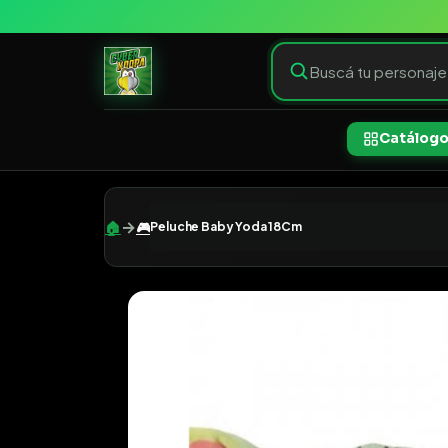
Catálog
→
🏠
🎮
Peluche Baby Yoda 18Cm