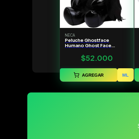
NECA
Peluche Ghostface
Humano Ghost Face
Kidrobot Phunny negro
$52.000
tamaño pequeño
AGREGAR
ML