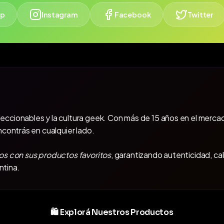
p
Instagram
Facebook
Twitter
oleccionables y la cultura geek. Con más de 15 años en el mercad
ncontrás en cualquier lado.
os con sus productos favoritos
, garantizando autenticidad, ca
ntina.
🛍️ Explorá Nuestros Productos