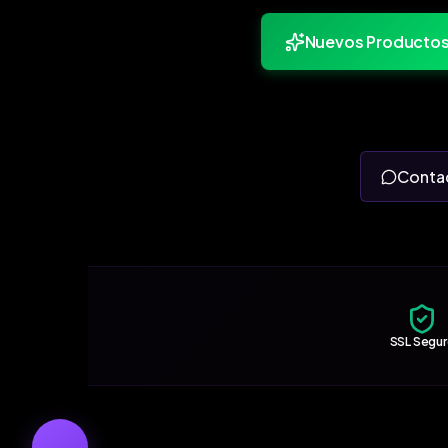
Nuevos Producto
Conta
SSL Segu
←