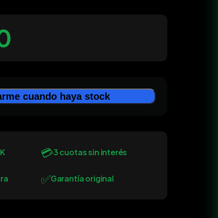
0
arme cuando haya stock
💳
0K
3 cuotas sin interés
✅
ra
Garantía original