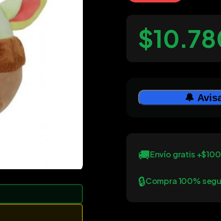
$10.78
🔔 Avis
🚚
Envío gratis +$10
🔒
Compra 100% segu