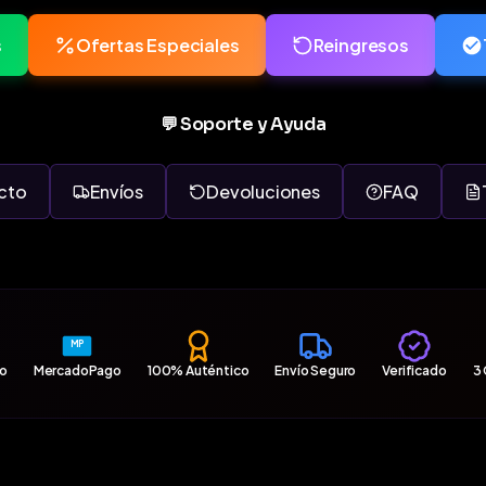
s
Ofertas Especiales
Reingresos
💬 Soporte y Ayuda
cto
Envíos
Devoluciones
FAQ
MP
ro
MercadoPago
100% Auténtico
Envío Seguro
Verificado
3 