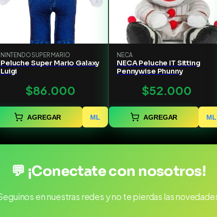
NINTENDO SUPER MARIO
NECA
Peluche Super Mario Galaxy
NECA Peluche IT Sitting
Luigi
Pennywise Phunny
$86.000
$52.000
AGREGAR
ML
AGREGAR
ML
💬 ¡Conectate con nosotros!
Seguinos en nuestras redes y no te pierdas las novedade