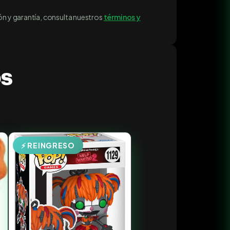
ón y garantía, consulta nuestros
términos y
os
⚡ REINGRESO