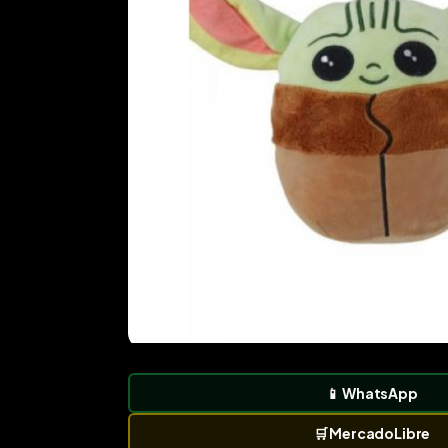
📱
WhatsApp
🛒
MercadoLibre