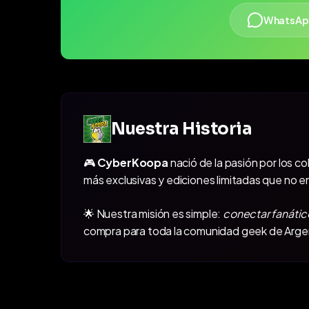
WhatsAp
Nuestra Historia
🎮
CyberKoopa
nació de la pasión por los c
más exclusivas y ediciones limitadas que no e
🌟 Nuestra misión es simple:
conectar fanátic
compra para toda la comunidad geek de Arge