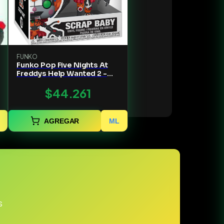
FUNKO
Funko Pop Five Nights At
Freddys Help Wanted 2 -
Scrap Baby
$44.261
AGREGAR
ML
s