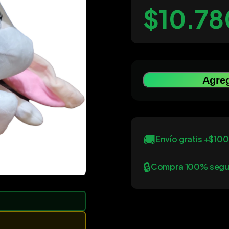
$10.78
Agreg
🚚
Envío gratis +$10
🔒
Compra 100% segu