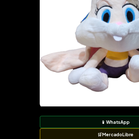
📱
WhatsApp
🛒
MercadoLibre