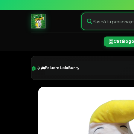
Catálog
→
🏠
🎮
Peluche Lola Bunny