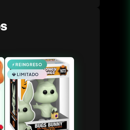
os
⚡ REINGRESO
💎 LIMITADO