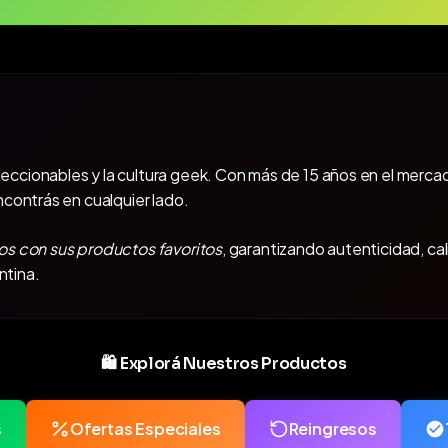
oleccionables y la cultura geek. Con más de 15 años en el mercad
ncontrás en cualquier lado.
os con sus productos favoritos
, garantizando autenticidad, ca
ntina.
🛍️ Explorá Nuestros Productos
s
Ofertas Especiales
Reingresos