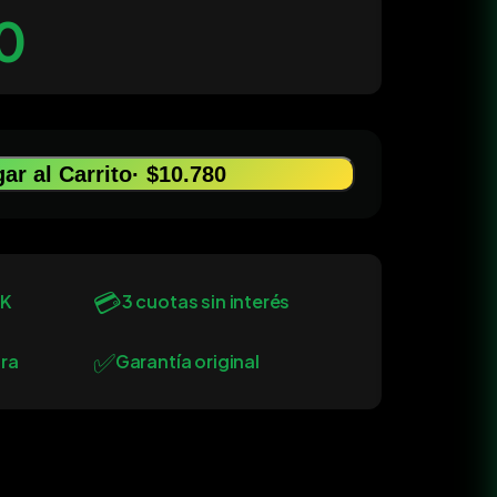
0
ar al Carrito
· $10.780
💳
0K
3 cuotas sin interés
✅
ra
Garantía original