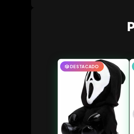
P
🎲 DESTACADO