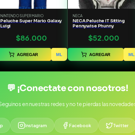
NINTENDO SUPER MARIO
NECA
Peluche Super Mario Galaxy
NECA Peluche IT Sitting
Luigi
Pennywise Phunny
$86.000
$52.000
AGREGAR
ML
AGREGAR
ML
💬 ¡Conectate con nosotros!
Seguinos en nuestras redes y no te pierdas las novedade
p
Instagram
Facebook
Twitter