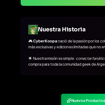
Nuestra Historia
🎮
CyberKoopa
nació de la pasión por los c
más exclusivas y ediciones limitadas que no e
🌟 Nuestra misión es simple:
conectar fanátic
compra para toda la comunidad geek de Arge
Nuevos Producto