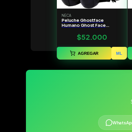
NECA
Peluche Ghostface
Humano Ghost Face
Kidrobot Phunny negro
$52.000
tamaño pequeño
AGREGAR
ML
WhatsAp