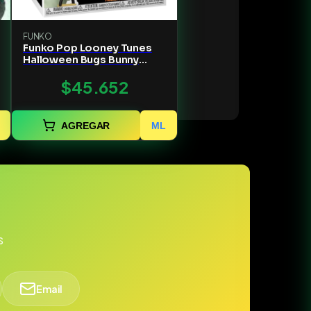
FUNKO
Funko Pop Looney Tunes
Halloween Bugs Bunny
(Ghost)
$45.652
AGREGAR
ML
s
Email