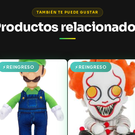
TAMBIÉN TE PUEDE GUSTAR
roductos relacionad
⚡ REINGRESO
⚡ REINGRESO