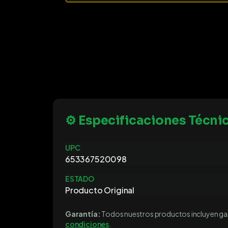
⚙️ Especificaciones Técni
UPC
653367520098
ESTADO
Producto Original
Garantía:
Todos nuestros productos incluyen gara
condiciones
.