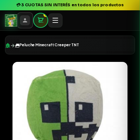
💳
3 CUOTAS SIN INTERÉS
en todos los productos
0
→
🏠
🎮
Peluche Minecraft Creeper TNT