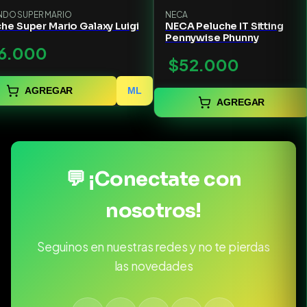
NDO SUPER MARIO
NECA
he Super Mario Galaxy Luigi
NECA Peluche IT Sitting
Pennywise Phunny
6.000
$52.000
AGREGAR
ML
AGREGAR
💬 ¡Conectate con
nosotros!
Seguinos en nuestras redes y no te pierdas
las novedades