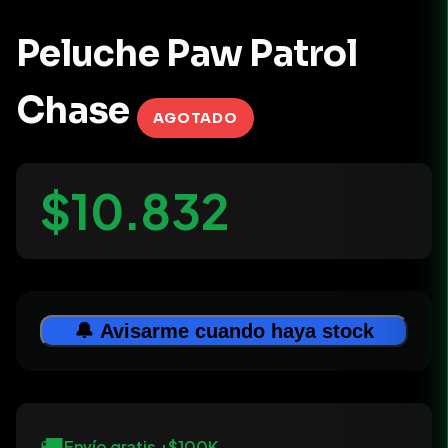
Peluche Paw Patrol
Chase
AGOTADO
$10.832
🔔 Avisarme cuando haya stock
🚚
Envío gratis +$100K