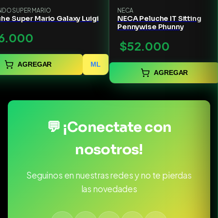
NDO SUPER MARIO
NECA
he Super Mario Galaxy Luigi
NECA Peluche IT Sitting
Pennywise Phunny
6.000
$52.000
AGREGAR
ML
AGREGAR
💬 ¡Conectate con
nosotros!
Seguinos en nuestras redes y no te pierdas
las novedades