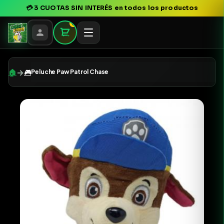
💳
3 CUOTAS SIN INTERÉS
en todos los productos
0
→
🏠
🎮
Peluche Paw Patrol Chase