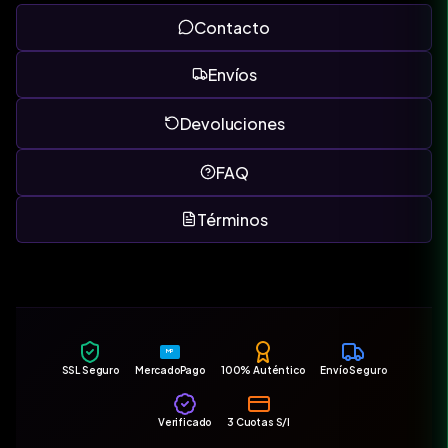
Contacto
Envíos
Devoluciones
FAQ
Términos
MP
SSL Seguro
MercadoPago
100% Auténtico
Envío Seguro
Verificado
3 Cuotas S/I