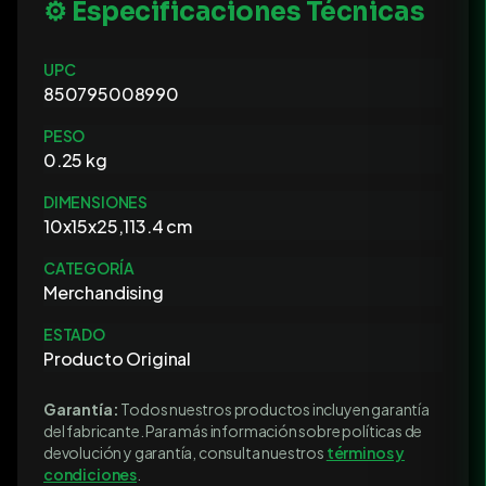
⚙️ Especificaciones Técnicas
UPC
850795008990
PESO
0.25 kg
DIMENSIONES
10x15x25,113.4 cm
CATEGORÍA
Merchandising
ESTADO
Producto Original
Garantía:
Todos nuestros productos incluyen garantía
del fabricante. Para más información sobre políticas de
devolución y garantía, consulta nuestros
términos y
condiciones
.