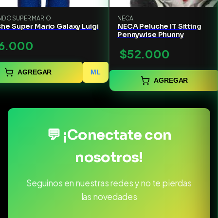
NDO SUPER MARIO
NECA
he Super Mario Galaxy Luigi
NECA Peluche IT Sitting
Pennywise Phunny
6.000
$52.000
AGREGAR
ML
AGREGAR
💬 ¡Conectate con
nosotros!
Seguinos en nuestras redes y no te pierdas
las novedades