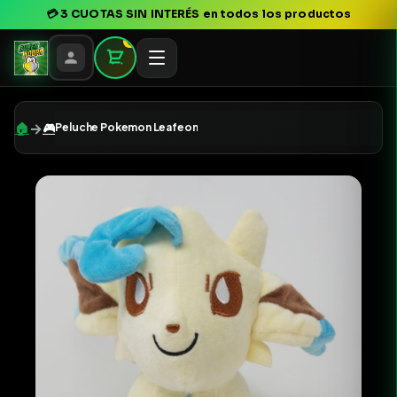
💳
3 CUOTAS SIN INTERÉS
en todos los productos
0
→
🏠
🎮
Peluche Pokemon Leafeon