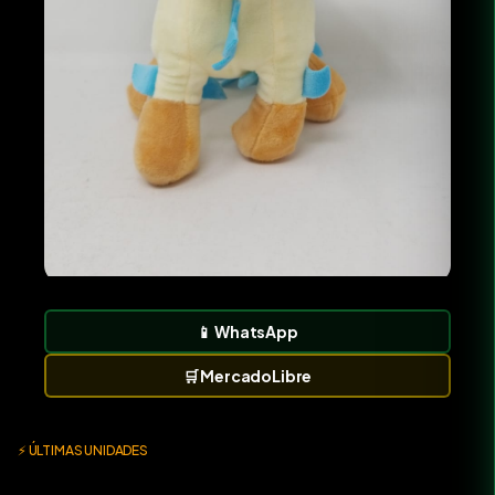
📱
WhatsApp
🛒
MercadoLibre
⚡ ÚLTIMAS UNIDADES