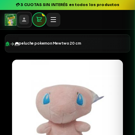
💳
3 CUOTAS SIN INTERÉS
en todos los productos
0
→
🏠
🎮
peluche pokemon Mewtwo 20 cm