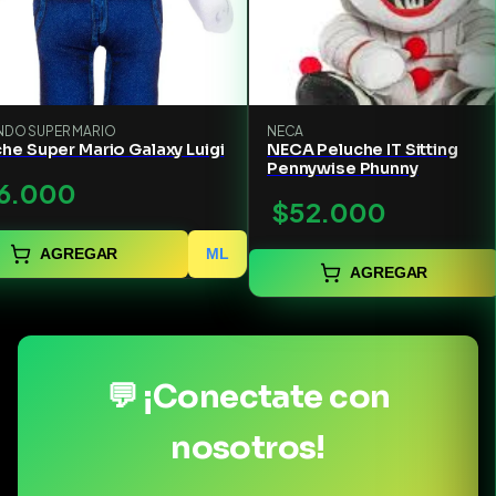
NDO SUPER MARIO
NECA
he Super Mario Galaxy Luigi
NECA Peluche IT Sitting
Pennywise Phunny
6.000
$52.000
AGREGAR
ML
AGREGAR
💬 ¡Conectate con
nosotros!