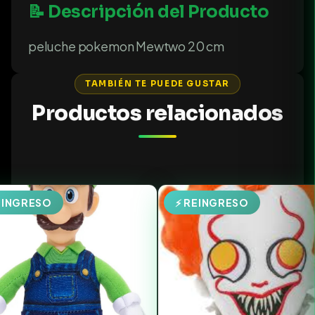
📝 Descripción del Producto
peluche pokemon Mewtwo 20 cm
TAMBIÉN TE PUEDE GUSTAR
Productos relacionados
EINGRESO
⚡ REINGRESO