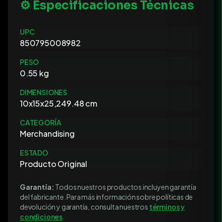
⚙️ Especificaciones Técnicas
UPC
850795008982
PESO
0.55 kg
DIMENSIONES
10x15x25,249.48 cm
CATEGORÍA
Merchandising
ESTADO
Producto Original
Garantía:
Todos nuestros productos incluyen garantía
del fabricante. Para más información sobre políticas de
devolución y garantía, consulta nuestros
términos y
condiciones
.