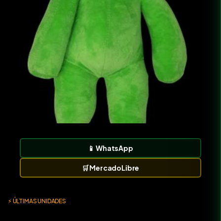
📱
WhatsApp
🛒
MercadoLibre
⚡ ÚLTIMAS UNIDADES