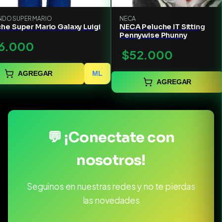
NDO SUPER MARIO
NECA
he Super Mario Galaxy Luigi
NECA Peluche IT Sitting
Pennywise Phunny
6.000
$52.000
AGREGAR
ML
AGREGAR
💬 ¡Conectate con
nosotros!
Seguinos en nuestras redes y no te pierdas
las novedades