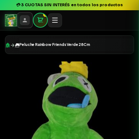
💳
3 CUOTAS SIN INTERÉS
en todos los productos
0
→
🏠
🎮
Peluche Rainbow Friends Verde 28Cm