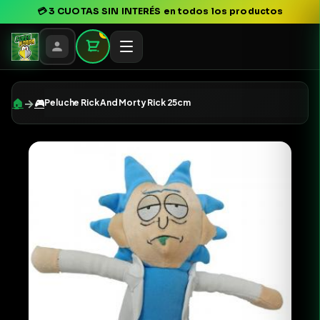
💳
3 CUOTAS SIN INTERÉS
en todos los productos
0
→
🏠
🎮
Peluche Rick And Morty Rick 25cm