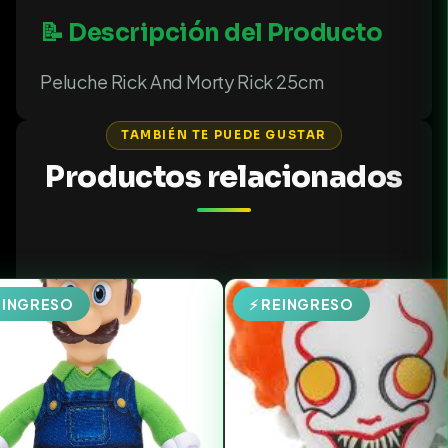
📝 Descripción del Producto
Peluche Rick And Morty Rick 25cm
TAMBIÉN TE PUEDE GUSTAR
Productos relacionados
EINGRESO
⚡ REINGRESO