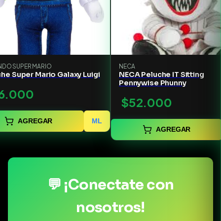
NDO SUPER MARIO
NECA
he Super Mario Galaxy Luigi
NECA Peluche IT Sitting
Pennywise Phunny
6.000
$52.000
AGREGAR
ML
AGREGAR
💬 ¡Conectate con
nosotros!