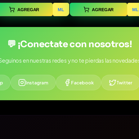
AGREGAR
ML
AGREGAR
ML
💬 ¡Conectate con nosotros!
Seguinos en nuestras redes y no te pierdas las novedade
p
Instagram
Facebook
Twitter