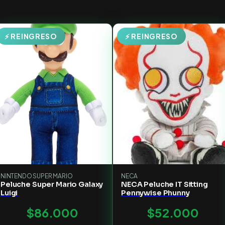
⚡ REINGRESO
⚡ REINGRESO
NINTENDO SUPER MARIO
NECA
Peluche Super Mario Galaxy
NECA Peluche IT Sitting
Luigi
Pennywise Phunny
$86.000
$52.000