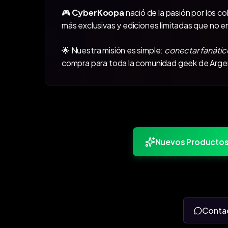
🎮
CyberKoopa
nació de la pasión por los c
más exclusivas y ediciones limitadas que no e
🌟 Nuestra misión es simple:
conectar fanátic
compra para toda la comunidad geek de Arge
Nuevos Producto
Conta