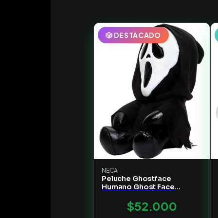
🎲 DESTACADO
NECA
Peluche Ghostface
Humano Ghost Face
Kidrobot Phunny negro
$52.000
tamaño pequeño