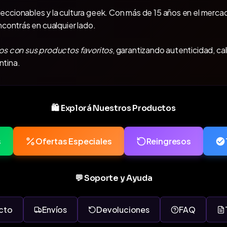
oleccionables y la cultura geek. Con más de 15 años en el mercad
ncontrás en cualquier lado.
os con sus productos favoritos
, garantizando autenticidad, ca
ntina.
🛍️ Explorá Nuestros Productos
s
Ofertas Especiales
Reingresos
💬 Soporte y Ayuda
cto
Envíos
Devoluciones
FAQ