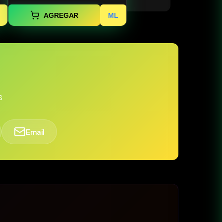
AGREGAR
ML
s
Email