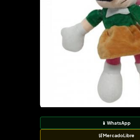
📱
WhatsApp
🛒
MercadoLibre