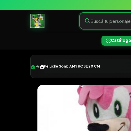
Catálog
→
🏠
🎮
Peluche Sonic AMY ROSE 20 CM