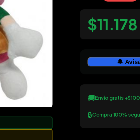
$11.178
🔔 Avis
🚚
Envío gratis +$10
🔒
Compra 100% segu