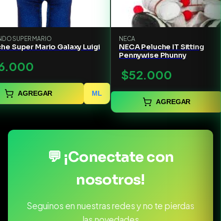
NDO SUPER MARIO
NECA
he Super Mario Galaxy Luigi
NECA Peluche IT Sitting
Pennywise Phunny
6.000
$52.000
AGREGAR
ML
AGREGAR
💬 ¡Conectate con
nosotros!
Seguinos en nuestras redes y no te pierdas
las novedades