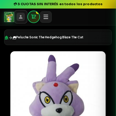
💳
3 CUOTAS SIN INTERÉS
en todos los productos
0
→
🏠
🎮
Peluche Sonic The Hedgehog Blaze The Cat