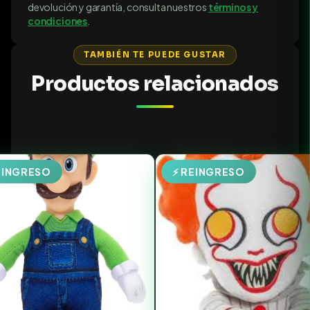
devolución y garantía, consulta nuestros
términos y
condiciones
.
TAMBIÉN TE PUEDE GUSTAR
Productos relacionados
EINGRESO
⚡ REINGRESO