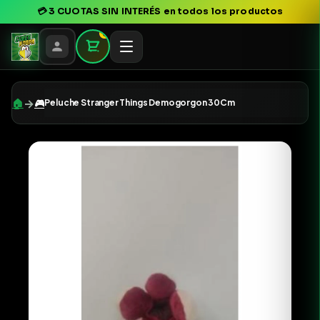
💳
3 CUOTAS SIN INTERÉS
en todos los productos
0
→
🏠
🎮
Peluche Stranger Things Demogorgon 30Cm