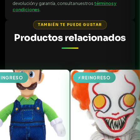
devolución y garantía, consulta nuestros
términos y
condiciones
.
TAMBIÉN TE PUEDE GUSTAR
Productos relacionados
EINGRESO
⚡ REINGRESO