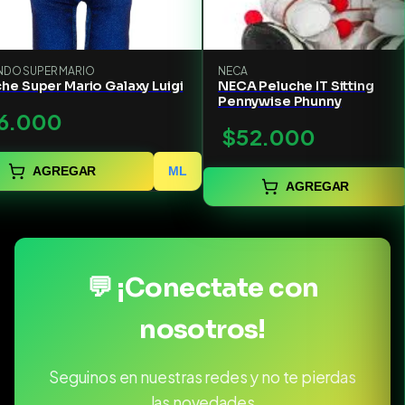
NDO SUPER MARIO
NECA
he Super Mario Galaxy Luigi
NECA Peluche IT Sitting
Pennywise Phunny
6.000
$52.000
AGREGAR
ML
AGREGAR
💬 ¡Conectate con
nosotros!
Seguinos en nuestras redes y no te pierdas
las novedades