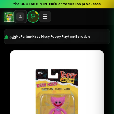
💳
3 CUOTAS SIN INTERÉS
en todos los productos
0
→
🏠
🎮
McFarlane Kissy Missy Poppy Playtime Bendable