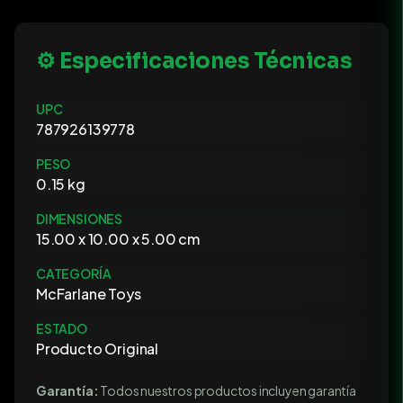
⚙️ Especificaciones Técnicas
UPC
787926139778
PESO
0.15 kg
DIMENSIONES
15.00 x 10.00 x 5.00 cm
CATEGORÍA
McFarlane Toys
ESTADO
Producto Original
Garantía:
Todos nuestros productos incluyen garantía