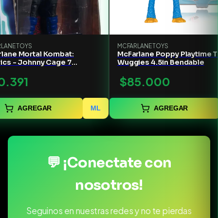
LANE TOYS
MCFARLANE TOYS
rlane Mortal Kombat:
McFarlane Poppy Playtime 
ics - Johnny Cage 7
Wuggies 4.5in Bendable
adas
0.391
$85.000
AGREGAR
ML
AGREGAR
💬 ¡Conectate con
nosotros!
Seguinos en nuestras redes y no te pierdas