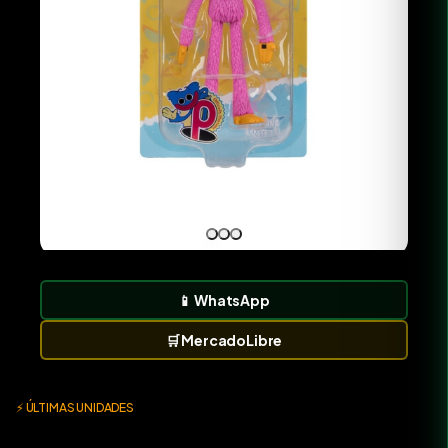
📱
WhatsApp
🛒
MercadoLibre
⚡ ÚLTIMAS UNIDADES