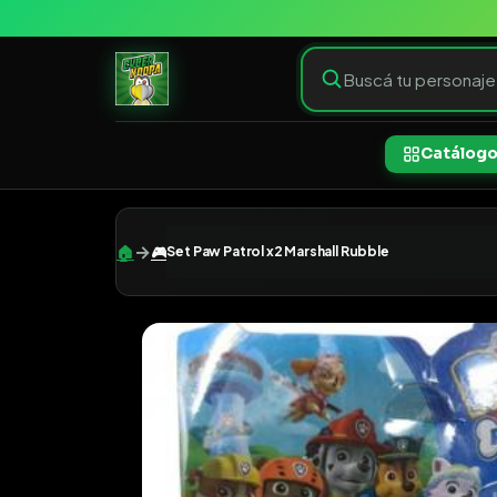
Catálog
→
🏠
🎮
Set Paw Patrol x2 Marshall Rubble