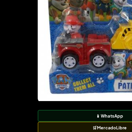
📱
WhatsApp
🛒
MercadoLibre