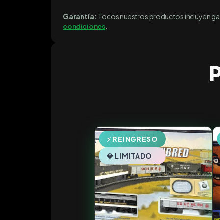
Garantía:
Todos nuestros productos incluyen gara
condiciones
.
P
⚡ REINGRESO
💎 LIMITADO