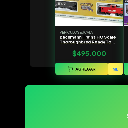
VEHÍCULOS ESCALA
Bachmann Trains HO Scale
Thoroughbred Ready To
Run Electric Train Set
$495.000
AGREGAR
ML