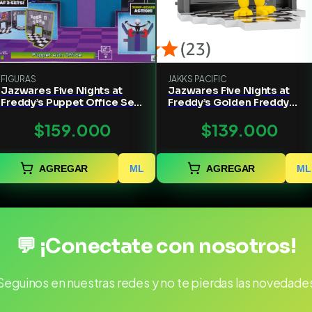
FIGURAS
JAKKS PACIFIC
Jazwares Five Nights at
Jazwares Five Nights at
Freddy’s Puppet Office Set
Freddy’s Golden Freddy
- 5-Inch Articulated Figure
Office Set
$159.000
$139.000
with Jumpscare Feature
Glow-in-The-Dark Eyes
and Optical Diorama
AGREGAR
ML
AGREGAR
ML
💬 ¡Conectate con nosotros!
Seguinos en nuestras redes y no te pierdas las novedade