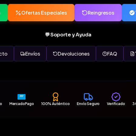
s
Ofertas Especiales
Reingresos
💬 Soporte y Ayuda
cto
Envíos
Devoluciones
FAQ
MP
ro
MercadoPago
100% Auténtico
Envío Seguro
Verificado
3 