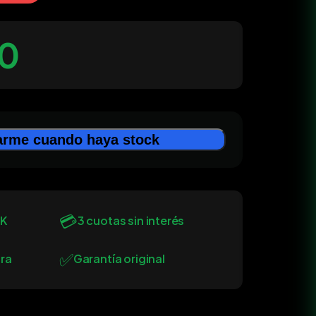
0
arme cuando haya stock
💳
0K
3 cuotas sin interés
✅
ra
Garantía original