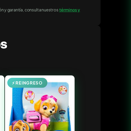
ón y garantía, consulta nuestros
términos y
os
⚡ REINGRESO