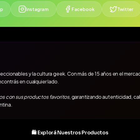
p
Instagram
Facebook
Twitter
oleccionables y la cultura geek. Con más de 15 años en el mercad
ncontrás en cualquier lado.
os con sus productos favoritos
, garantizando autenticidad, ca
ntina.
🛍️ Explorá Nuestros Productos