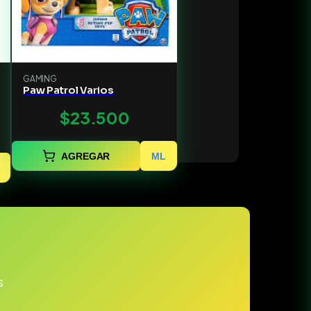
GAMING
Paw Patrol Varios
$23.500
AGREGAR
ML
s