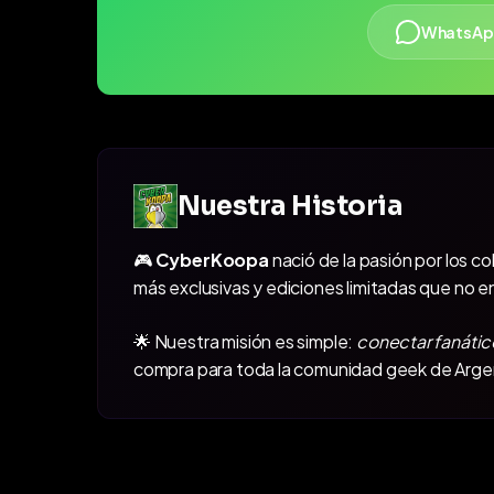
WhatsAp
Nuestra Historia
🎮
CyberKoopa
nació de la pasión por los c
más exclusivas y ediciones limitadas que no e
🌟 Nuestra misión es simple:
conectar fanátic
compra para toda la comunidad geek de Arge