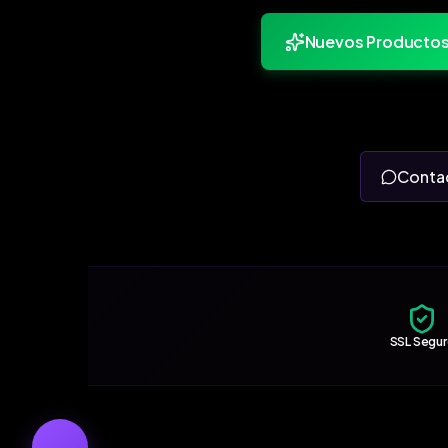
Nuevos Producto
Conta
SSL Segu
←