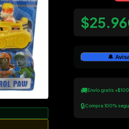
$25.96
🔔 Avis
🚚
Envío gratis +$10
🔒
Compra 100% segu