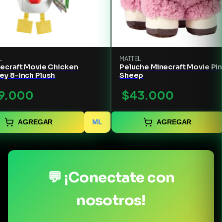
L
MATTEL
necraft Movie Chicken
Peluche Minecraft Movie Pi
ey 8-Inch Plush
Sheep
9.000
$43.000
AGREGAR
ML
AGREGAR
💬 ¡Conectate con
nosotros!