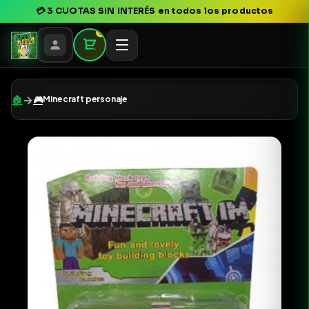
💳
3 CUOTAS SIN INTERÉS
en todos los productos
0
→
🏠
🎮
Minecraft personaje